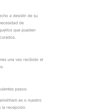
cho a desistir de su
 necesidad de
aquellos que pueden
 curados.
es una vez recibido el
es.
guientes pasos:
panishham.es o nuestro
 la recepción.