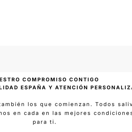
135,00
€
-
229,00
€
Iva incl.
Añadir a la lista de deseos
ESTRO COMPROMISO CONTIGO
LIDAD ESPAÑA Y ATENCIÓN PERSONALI
también los que comienzan. Todos sal
mos en cada en las mejores condicione
para ti.