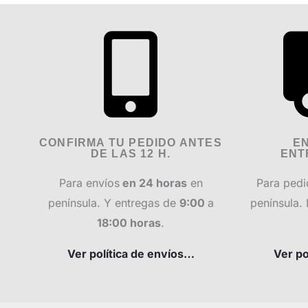
CONFIRMA TU PEDIDO ANTES
EN
DE LAS 12 H.
ENT
Para envíos
en 24 horas
en
Para pedi
península. Y e
ntregas de
9:00
a
península. 
18:00 horas
.
Ver política de envíos…
Ver po