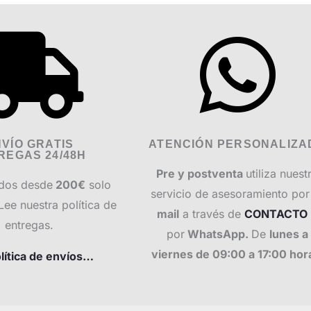
VÍO GRATIS
ATENCIÓN PERSONALIZA
REGAS 24/48H
Pre y postventa
utiliza nuest
dos desde
200€
solo
servicio de asesoramiento po
Lee nuestra política de
mail
a través de
CONTACTO
entregas.
por
WhatsApp.
De
lunes a
viernes de 09:00 a 17:00 hor
lítica de envíos…