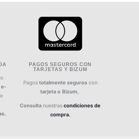
DA
PAGOS SEGUROS CON
TARJETAS Y BIZUM
ro
Pagos
totalmente seguros
con
r
e-
tarjeta o
Bizum
,
o
Consulta
nuestras
condiciones de
as.
compra.