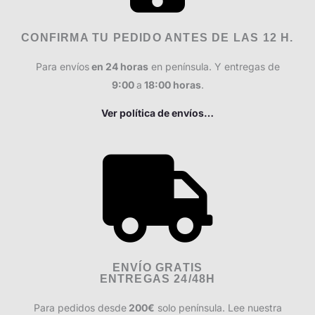
CONFIRMA TU PEDIDO ANTES DE LAS 12 H.
Para envíos
en 24 horas
en península. Y e
ntregas de
9:00
a
18:00 horas
.
Ver política de envíos…
ENVÍO GRATIS
ENTREGAS 24/48H
Para pedidos desde
200€
solo península. Lee nuestra